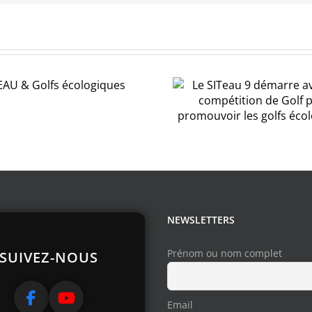
Le SITeau 9
Synthès
démarre avec une
séquences
compétition de
9eme édit
Golf pour
SiTe
promouvoir les
golfs écologiques
NEWSLETTERS
Prénom ou nom complet
SUIVEZ-NOUS
Email