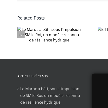
ti,
Related Posts
SITEAU &
sion
Golfs
 un
écologiques
nnu
ce
ARTICLES RÉCENTS
Le Maroc a bâti, sous l’impulsion
de SM le Roi, un modèle reconnu
de résilience hydrique