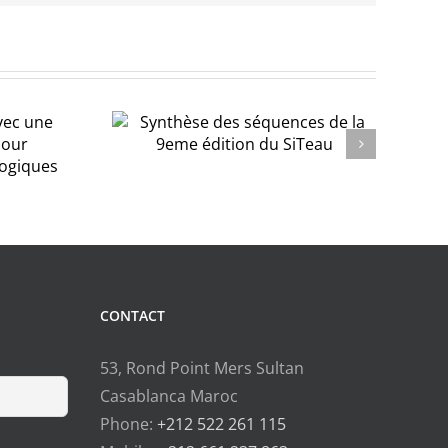
e des
 de la
ion du
au
CONTACT
53, Rond Point Mers Sultan
Casablanca Maroc
Phone:
+212 522 261 115