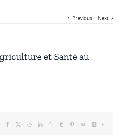
Previous
Next
culture et Santé au
Facebook
X
Reddit
LinkedIn
WhatsApp
Tumblr
Pinterest
Vk
Xing
Email