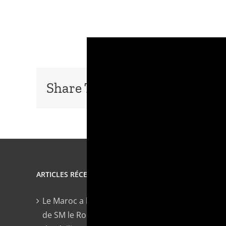
Share This Story, Choose Your
ARTICLES RÉCENTS
Le Maroc a bâti, sous l’impulsion
de SM le Roi, un modèle reconnu